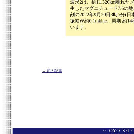
波形2は、約11,320km離
生したマグニチュード7.6の
刻の2022年9月20日3時5分(
振幅が約0.1mkine、周期 
います。
← 前の記事
～ OYO S･I 