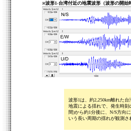
波形1-台湾付近の地震波形（波形の開始時刻：
※
波形1は、約2,250km離れた
地震による揺れで、発生時刻の20
間)から約1分後に、N/S方向に振
いう長い周期の揺れが観測さ