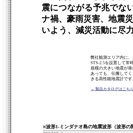
震につながる予兆でな
ナ禍、豪雨災害、地震
いよう、減災活動に尽
弊社観測エリア内に、
STS-2.5
を設置して常
規模の大きい地震が発
あっても、伝搬してく
きる高性能地震計です
→ 製品カタログはこち
波形1-ミンダナオ島の地震波形（波形の開始
※