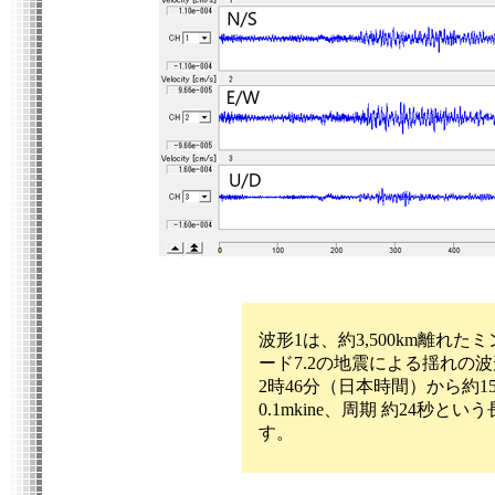
波形
1
は、約
3,500km
離れたミ
ード
7.2
の地震による揺れの波
2
時
46
分（日本時間）から約
1
0.1mkine
、周期 約
24
秒という
す。