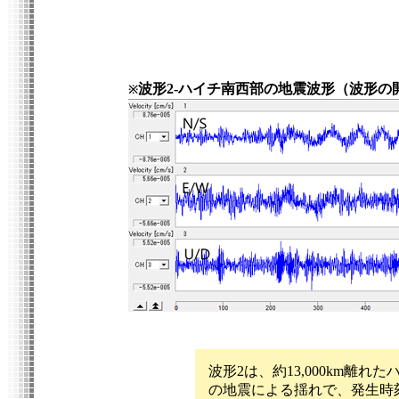
波形2-ハイチ南西部の地震波形（波形の開始時
※
波形2は、約13,000km離れ
の地震による揺れで、発生時刻の2