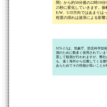
間）から約50分後の22時19
25秒に変化していきます。振幅はN
E/W
、
U/D
方向ではあまりは
程度の揺れは波浪による影響
STS-2.5
は、気象庁、防災科学技
測のために数多く使用されていま
置して観測が行われますが、弊社
も、遠く海外から伝搬してくる微
あらためてその性能が高いことが