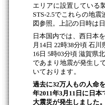
エリアに設置している
STS-2.5
でこれらの地震
図参照。上記の日時は
日本国内では、西日本
月
14
日
22
時
38
分頃 石
16
日
5
時
03
分頃 滋賀県
であまり地震が発生し
いております。
過去に
32
万人もの人命
年
2011
年
3
月
11
日に日本
大震災が発生しました