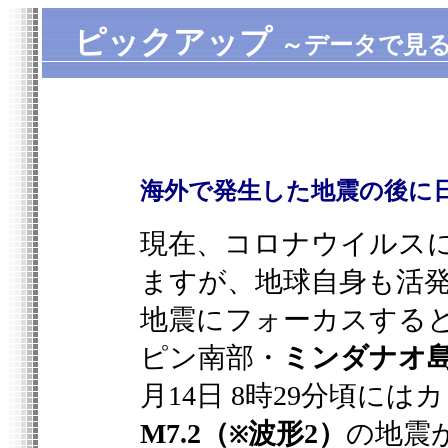
ピックアップ
～データで見
海外で発生した地震の後に
現在、
コロナウイルス
ますが、
地球自身も活
地震にフォーカスする
ピン南部・
ミンダナオ
月
14
日
8
時
29
分頃には
M7.2（
波形2）
の地震
※