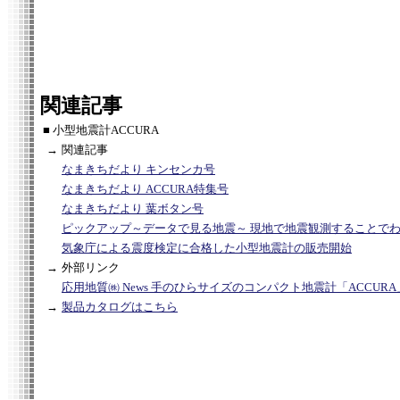
関連記事
■ 小型地震計ACCURA
→
関連記事
なまきちだより キンセンカ号
なまきちだより ACCURA特集号
なまきちだより 葉ボタン号
ピックアップ～データで見る地震～ 現地で地震観測することで
気象庁による震度検定に合格した小型地震計の販売開始
→
外部リンク
応用地質㈱ News 手のひらサイズのコンパクト地震計「ACCURA
→
製品カタログはこちら