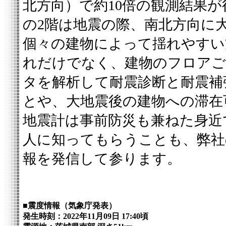
北方向）で約10倍の観測結果
の2階は地震の際、南北方向に
個々の建物によって揺れやすい
れだけでなく、建物のフロアご
タを解析して耐震診断と耐震補
とや、大地震後の建物への滞在
地震計は事前防災も兼ねた身近
人に知ってもらうことも、弊社
報を発信して参ります。
■震度情報（気象庁発表）
発生時刻：2022年11月09日 17:40頃