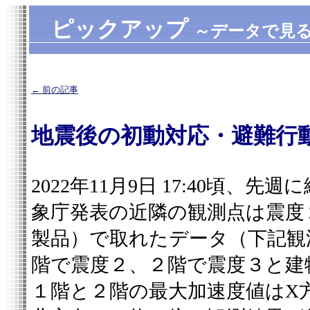
ピックアップ
～データで見
← 前の記事
地震後の初動対応・避難行
2022年11月9日 17:40頃
象庁発表の近隣の観測点は震度
製品）で取れたデータ（下記観
階で震度２、２階で震度３と建
１階と２階の最大加速度値はX